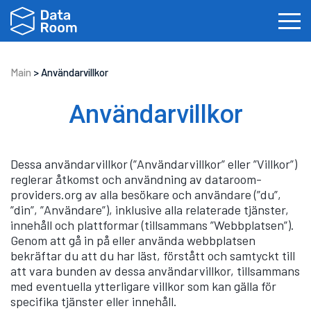
Main
>
Användarvillkor
Användarvillkor
English
Français
Español
Português
Dansk
Čeština
한국어
Deutsch
Dessa användarvillkor (”Användarvillkor” eller ”Villkor”)
reglerar åtkomst och användning av dataroom-
Italiano
Nederlands
providers.org av alla besökare och användare (”du”,
”din”, ”Användare”), inklusive alla relaterade tjänster,
innehåll och plattformar (tillsammans ”Webbplatsen”).
Genom att gå in på eller använda webbplatsen
bekräftar du att du har läst, förstått och samtyckt till
att vara bunden av dessa användarvillkor, tillsammans
med eventuella ytterligare villkor som kan gälla för
specifika tjänster eller innehåll.