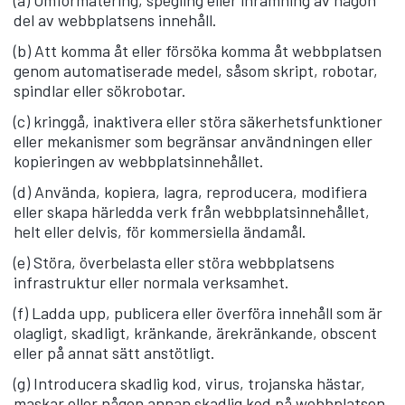
(a) Omformatering, spegling eller inramning av någon
del av webbplatsens innehåll.
(b) Att komma åt eller försöka komma åt webbplatsen
genom automatiserade medel, såsom skript, robotar,
spindlar eller sökrobotar.
(c) kringgå, inaktivera eller störa säkerhetsfunktioner
eller mekanismer som begränsar användningen eller
kopieringen av webbplatsinnehållet.
(d) Använda, kopiera, lagra, reproducera, modifiera
eller skapa härledda verk från webbplatsinnehållet,
helt eller delvis, för kommersiella ändamål.
(e) Störa, överbelasta eller störa webbplatsens
infrastruktur eller normala verksamhet.
(f) Ladda upp, publicera eller överföra innehåll som är
olagligt, skadligt, kränkande, ärekränkande, obscent
eller på annat sätt anstötligt.
(g) Introducera skadlig kod, virus, trojanska hästar,
maskar eller någon annan skadlig kod på webbplatsen.