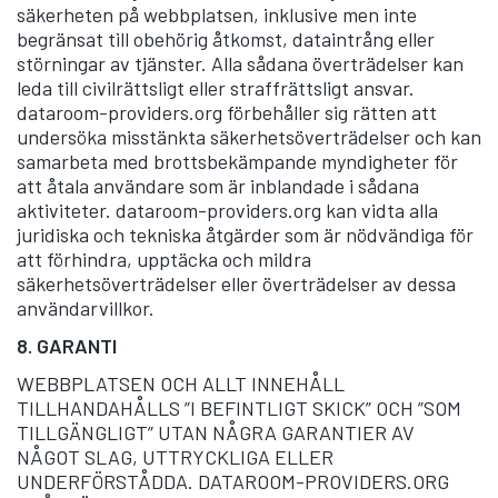
säkerheten på webbplatsen, inklusive men inte
begränsat till obehörig åtkomst, dataintrång eller
störningar av tjänster. Alla sådana överträdelser kan
leda till civilrättsligt eller straffrättsligt ansvar.
dataroom-providers.org förbehåller sig rätten att
undersöka misstänkta säkerhetsöverträdelser och kan
samarbeta med brottsbekämpande myndigheter för
att åtala användare som är inblandade i sådana
aktiviteter. dataroom-providers.org kan vidta alla
juridiska och tekniska åtgärder som är nödvändiga för
att förhindra, upptäcka och mildra
säkerhetsöverträdelser eller överträdelser av dessa
användarvillkor.
8.
GARANTI
WEBBPLATSEN OCH ALLT INNEHÅLL
TILLHANDAHÅLLS ”I BEFINTLIGT SKICK” OCH ”SOM
TILLGÄNGLIGT” UTAN NÅGRA GARANTIER AV
NÅGOT SLAG, UTTRYCKLIGA ELLER
UNDERFÖRSTÅDDA. DATAROOM-PROVIDERS.ORG