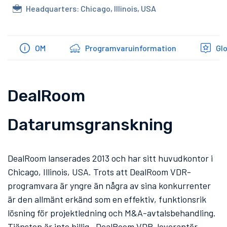
Headquarters: Chicago, Illinois, USA
OM
Programvaruinformation
Gl
DealRoom
Datarumsgranskning
DealRoom lanserades 2013 och har sitt huvudkontor i
Chicago, Illinois, USA. Trots att DealRoom VDR-
programvara är yngre än några av sina konkurrenter
är den allmänt erkänd som en effektiv, funktionsrik
lösning för projektledning och M&A-avtalsbehandling.
Tjänsten är inte billig. DealRoom VDR-leverantör