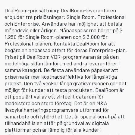
DealRoom-prissättning: DealRoom-leverantören
erbjuder tre prislösningar: Single Room, Professional
och Enterprise. Användare har möjlighet att betala
månadsvis eller årligen. Månadspriserna börjar på $
1,250 för Single Room-planen och $ 3,000 för
Professional-planen. Kontakta DealRoom för att
begära en anpassad offert för deras Enterprise-plan.
Priset på DealRoom VDR-programvaran är på den
medelhöga sidan jämfört med andra leverantörer i
samma kategori. De flesta användare påpekar att
priserna är mer kostnadseffektiva för långsiktiga
projekt. Den två veckor långa gratisversionen gör det
möjligt för kunder att testa produkten. DealRoom är
ett populärt val av ett virtuellt datarum för
medelstora och stora företag. Det är en M&A
livscykelhanteringsprogramvara utformad för
samarbete och lyhördhet. Det är specialiserat på att
tillhandahålla en affär på grundval av digitala
plattformar och är lämplig för alla kunder i