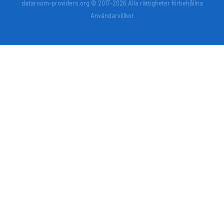
dataroom-providers.org © 2017-2026 Alla rättigheter förbehållna
Användarvillkor